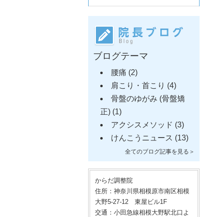
ブログテーマ
腰痛
(2)
肩こり・首こり
(4)
骨盤のゆがみ (骨盤矯
正)
(1)
アクシスメソッド
(3)
けんこうニュース
(13)
全てのブログ記事を見る＞
からだ調整院
住所：神奈川県相模原市南区相模
大野5-27-12 東屋ビル1F
交通：小田急線相模大野駅北口よ