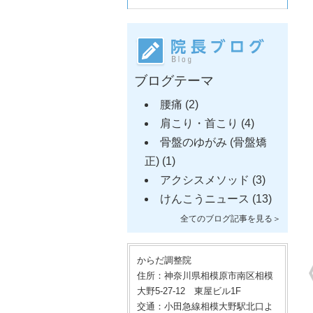
ブログテーマ
腰痛
(2)
肩こり・首こり
(4)
骨盤のゆがみ (骨盤矯
正)
(1)
アクシスメソッド
(3)
けんこうニュース
(13)
全てのブログ記事を見る＞
からだ調整院
住所：神奈川県相模原市南区相模
大野5-27-12 東屋ビル1F
交通：小田急線相模大野駅北口よ